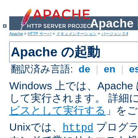
Apach
Apache
>
HTTP サーバ
>
ドキュメンテーション
>
バージョン 2.4
Apache の起動
翻訳済み言語:
de
|
en
|
e
Windows 上では、Apac
して実行されます。 詳細
ビスとして実行する
」をご
Unixでは、
プログラ
httpd