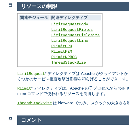
リソースの制限
関連モジュール
関連ディレクティブ
LimitRequestBody
LimitRequestFields
LimitRequestFieldsize
LimitRequestLine
RLimitCPU
RLimitMEM
RLimitNPROC
ThreadStackSize
* ディレクティブは Apache がクライ
LimitRequest
くつかのサービス拒否攻撃は影響を和らげることができます
* ディレクティブは、Apache の子プロセスから fo
RLimit
exec コマンドで使われるリソースを制御します。
は Netware でのみ、スタックの大き
ThreadStackSize
コメント