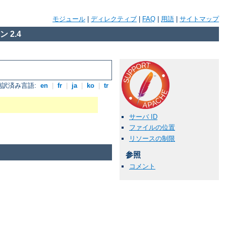
モジュール
|
ディレクティブ
|
FAQ
|
用語
|
サイトマップ
 2.4
翻訳済み言語:
en
|
fr
|
ja
|
ko
|
tr
サーバ ID
ファイルの位置
リソースの制限
参照
コメント