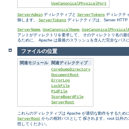
UseCanonicalPhysicalPort
ディレクティブと
ディレクティ
ServerAdmin
ServerTokens
御します。
ディレクティブは、Server H
ServerTokens
,
,
ServerName
UseCanonicalName
UseCanonicalPhysical
アントがディレクトリを要求して、 そのディレクトリ名の最
るために、 Apache は最後のスラッシュを含んだ完全なパ
ファイルの位置
関連モジュール
関連ディレクティブ
CoreDumpDirectory
DocumentRoot
ErrorLog
LockFile
PidFile
ScoreBoardFile
ServerRoot
これらのディレクティブは Apache が適切な動作をするた
からの相対パスとして 探されます。root 以
ServerRoot
照してください。