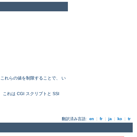
。これらの値を制限することで、 い
れは CGI スクリプトと SSI
翻訳済み言語:
en
|
fr
|
ja
|
ko
|
tr