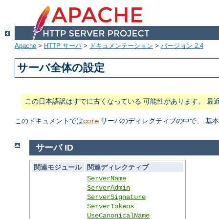
Apache
>
HTTP サーバ
>
ドキュメンテーション
>
バージョン 2.4
サーバ全体の設定
この日本語訳はすでに古くなっている 可能性があります。 最
このドキュメントでは
サーバのディレクティブの中で、 基
core
サーバ ID
関連モジュール
関連ディレクティブ
ServerName
ServerAdmin
ServerSignature
ServerTokens
UseCanonicalName