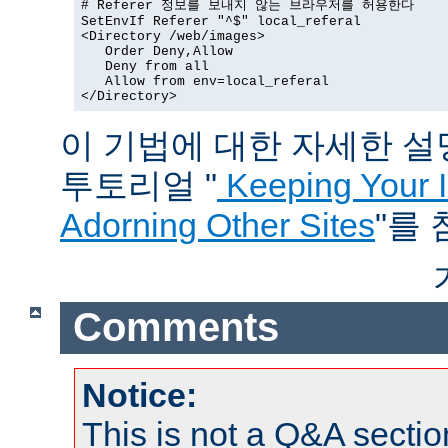
# Referer 정보를 보내지 않는 브라우저를 허용한다

SetEnvIf Referer "^$" local_referal

<Directory /web/images>

   Order Deny,Allow

   Deny from all

   Allow from env=local_referal

</Directory>
이 기법에 대한 자세한 설명은
투토리얼 "
Keeping Your 
Adorning Other Sites
"를
Comments
Notice:
This is not a Q&A sect