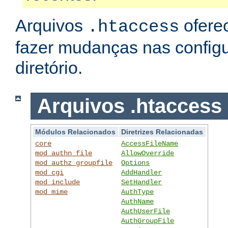
Arquivos
ofere
.htaccess
fazer mudanças nas config
diretório.
Arquivos .htaccess
Módulos Relacionados
Diretrizes Relacionadas
core
AccessFileName
mod_authn_file
AllowOverride
mod_authz_groupfile
Options
mod_cgi
AddHandler
mod_include
SetHandler
mod_mime
AuthType
AuthName
AuthUserFile
AuthGroupFile