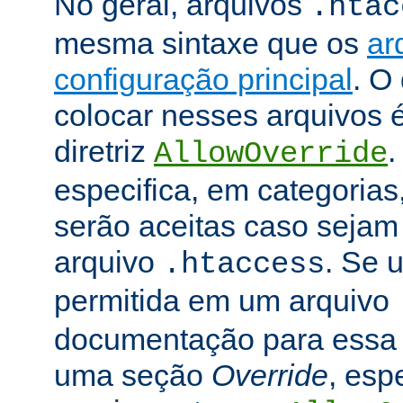
No geral, arquivos
.htac
mesma sintaxe que os
ar
configuração principal
. O
colocar nesses arquivos 
diretriz
.
AllowOverride
especifica, em categorias,
serão aceitas caso seja
arquivo
. Se u
.htaccess
permitida em um arquivo
documentação para essa di
uma seção
Override
, esp