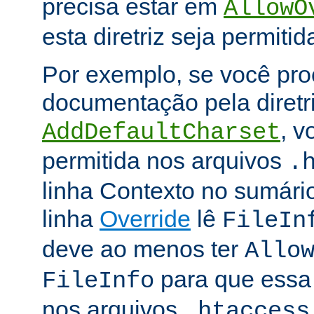
precisa estar em
AllowO
esta diretriz seja permitid
Por exemplo, se você pro
documentação pela diretr
, v
AddDefaultCharset
permitida nos arquivos
.
linha Contexto no sumário
linha
Override
lê
FileIn
deve ao menos ter
Allo
para que essa d
FileInfo
nos arquivos
.htaccess