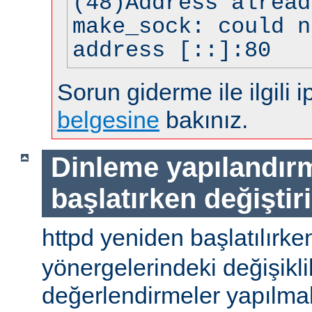
(48)Address alread
make_sock: could n
address [::]:80
Sorun giderme ile ilgili i
belgesine
bakınız.
Dinleme yapılandır
başlatırken değiştir
httpd yeniden başlatılırke
yönergelerindeki değişiklik
değerlendirmeler yapılmal