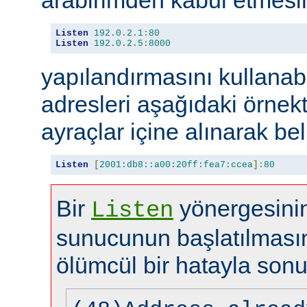
Listen
192.0
.
2.1
:
80
Listen
192.0
.
2.5
:
8000
yapılandırmasını kullanabi
adresleri aşağıdaki örnekt
ayraçlar içine alınarak beli
Listen
[
2001:db8::a00:20ff:fea7:ccea
]:
80
Bir
yönergesinin
Listen
sunucunun başlatılması
ölümcül bir hatayla sonu