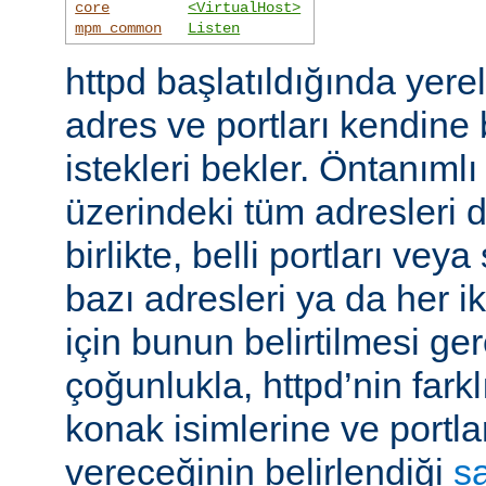
core
<VirtualHost>
mpm_common
Listen
httpd başlatıldığında yer
adres ve portları kendine
istekleri bekler. Öntanıml
üzerindeki tüm adresleri d
birlikte, belli portları ve
bazı adresleri ya da her i
için bunun belirtilmesi ger
çoğunlukla, httpd’nin farkl
konak isimlerine ve portla
vereceğinin belirlendiği
s