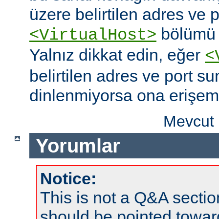
üzere belirtilen adres ve po
bölümü o
<VirtualHost>
Yalnız dikkat edin, eğer
<
belirtilen adres ve port s
dinlenmiyorsa ona erişem
Mevcut 
Yorumlar
Notice:
This is not a Q&A sect
should be pointed towar