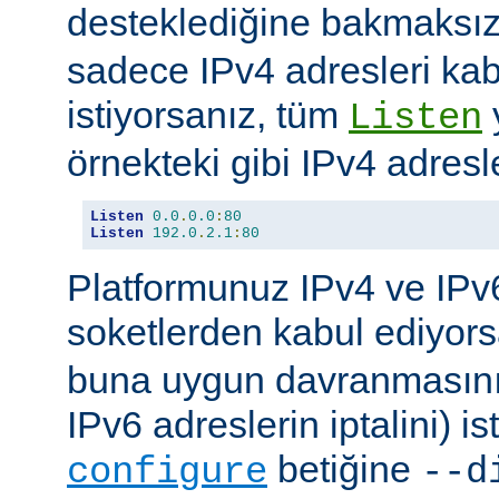
desteklediğine bakmaksı
sadece IPv4 adresleri kab
istiyorsanız, tüm
Listen
örnekteki gibi IPv4 adresler
Listen
0.0
.
0.0
:
80
Listen
192.0
.
2.1
:
80
Platformunuz IPv4 ve IPv6
soketlerden kabul ediyor
buna uygun davranmasını 
IPv6 adreslerin iptalini) is
betiğine
configure
--d