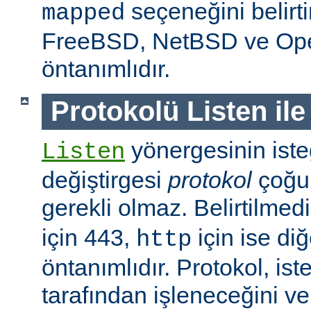
seçeneğini belirt
mapped
FreeBSD, NetBSD ve O
öntanımlıdır.
Protokolü Listen ile
yönergesinin isteğ
Listen
değiştirgesi
protokol
çoğu
gerekli olmaz. Belirtilmed
için 443,
için ise diğ
http
öntanımlıdır. Protokol, is
tarafından işleneceğini v