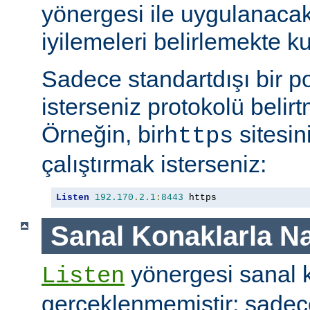
yönergesi ile uygulanaca
iyilemeleri belirlemekte kul
Sadece standartdışı bir p
isterseniz protokolü belirt
Örneğin, bir
sitesin
https
çalıştırmak isterseniz:
Listen
192.170
.
2.1
:
8443
 https
Sanal Konaklarla Na
yönergesi sanal k
Listen
gerçeklenmemiştir; sade