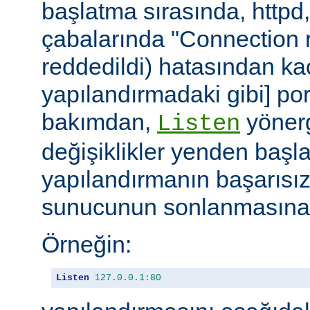
başlatma sırasında, httpd
çabalarında "Connection r
reddedildi) hatasından ka
yapılandırmadaki gibi] port
bakımdan,
yönerg
Listen
değişiklikler yenden başla
yapılandırmanın başarısı
sunucunun sonlanmasına 
Örneğin:
Listen
127.0
.
0.1
:
80