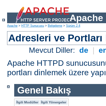
Apache 
Apache
>
HTTP Sunucusu
>
Belgeleme
>
Sürüm 2.4
Adresleri ve Portlar
Mevcut Diller:
de
|
e
Apache HTTPD sunucusunun 
portları dinlemek üzere yapı
Genel Bakış
İlgili Modüller
İlgili Yönergeler