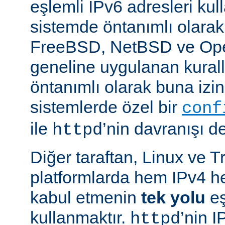
eşlemli IPv6 adresleri kul
sistemde öntanımlı olarak
FreeBSD, NetBSD ve Op
geneline uygulanan kural
öntanımlı olarak buna izin
sistemlerde özel bir
conf
ile
’nin davranışı değ
httpd
Diğer taraftan, Linux ve T
platformlarda hem IPv4 h
kabul etmenin
tek yolu
eş
kullanmaktır.
’nin 
httpd