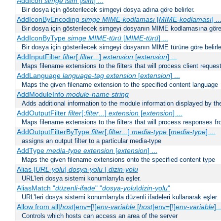
AddIcon
simge
isim
[
isim
] ...
Bir dosya için gösterilecek simgeyi dosya adına göre belirler.
AddIconByEncoding
simge
MIME-kodlaması
[
MIME-kodlaması
] ..
Bir dosya için gösterilecek simgeyi dosyanın MIME kodlamasına göre b
AddIconByType
simge
MIME-türü
[
MIME-türü
] ...
Bir dosya için gösterilecek simgeyi dosyanın MIME türüne göre belirle
AddInputFilter
filter
[;
filter
...]
extension
[
extension
] ...
Maps filename extensions to the filters that will process client reques
AddLanguage
language-tag
extension
[
extension
] ...
Maps the given filename extension to the specified content language
AddModuleInfo
module-name
string
Adds additional information to the module information displayed by the
AddOutputFilter
filter
[;
filter
...]
extension
[
extension
] ...
Maps filename extensions to the filters that will process responses fr
AddOutputFilterByType
filter
[;
filter
...]
media-type
[
media-type
] ...
assigns an output filter to a particular media-type
AddType
media-type
extension
[
extension
] ...
Maps the given filename extensions onto the specified content type
Alias [
URL-yolu
]
dosya-yolu
|
dizin-yolu
URL’leri dosya sistemi konumlarıyla eşler.
AliasMatch "
düzenli-ifade
" "
dosya-yolu
|
dizin-yolu
"
URL’leri dosya sistemi konumlarıyla düzenli ifadeleri kullanarak eşler.
Allow from all|
host
|env=[!]
env-variable
[
host
|env=[!]
env-variable
] .
Controls which hosts can access an area of the server