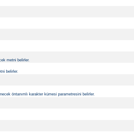
k metni belirler.
i belirler.
ecek öntanımlı karakter kümesi parametresini belirler.