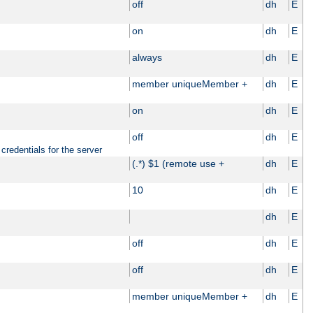
off
dh
E
on
dh
E
always
dh
E
member uniqueMember +
dh
E
on
dh
E
off
dh
E
credentials for the server
(.*) $1 (remote use +
dh
E
10
dh
E
dh
E
off
dh
E
off
dh
E
member uniqueMember +
dh
E