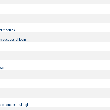
vel modules
on successful login
ogin
t on successful login