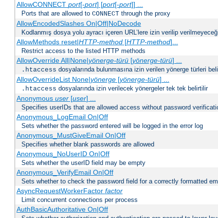
AllowCONNECT
port
[-
port
] [
port
[-
port
]] ...
Ports that are allowed to
through the proxy
CONNECT
AllowEncodedSlashes On|Off|NoDecode
Kodlanmış dosya yolu ayracı içeren URL’lere izin verilip verilmeyeceğin
AllowMethods reset|
HTTP-method
[
HTTP-method
]...
Restrict access to the listed HTTP methods
AllowOverride All|None|
yönerge-türü
[
yönerge-türü
] ...
dosyalarında bulunmasına izin verilen yönerge türleri belirt
.htaccess
AllowOverrideList None|
yönerge
[
yönerge-türü
] ...
dosyalarında izin verilecek yönergeler tek tek belirtilir
.htaccess
Anonymous
user
[
user
] ...
Specifies userIDs that are allowed access without password verificati
Anonymous_LogEmail On|Off
Sets whether the password entered will be logged in the error log
Anonymous_MustGiveEmail On|Off
Specifies whether blank passwords are allowed
Anonymous_NoUserID On|Off
Sets whether the userID field may be empty
Anonymous_VerifyEmail On|Off
Sets whether to check the password field for a correctly formatted em
AsyncRequestWorkerFactor
factor
Limit concurrent connections per process
AuthBasicAuthoritative On|Off