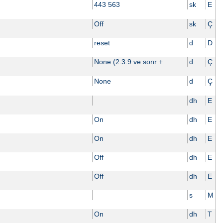
443 563
sk
E
Off
sk
Ç
reset
d
D
None (2.3.9 ve sonr +
d
Ç
None
d
Ç
dh
E
On
dh
E
On
dh
E
Off
dh
E
Off
dh
E
s
M
On
dh
T