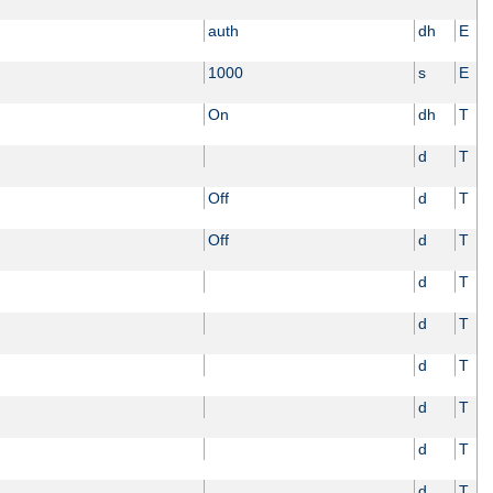
auth
dh
E
1000
s
E
On
dh
T
d
T
Off
d
T
Off
d
T
d
T
d
T
d
T
d
T
d
T
d
T