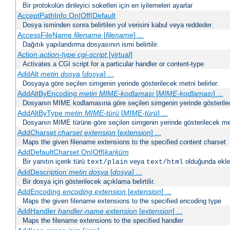
Bir protokolün dinleyici soketleri için en iyilemeleri ayarlar
AcceptPathInfo On|Off|Default
Dosya isminden sonra belirtilen yol verisini kabul veya reddeder.
AccessFileName
filename
[
filename
] ...
Dağıtık yapılandırma dosyasının ismi belirtilir.
Action
action-type
cgi-script
[virtual]
Activates a CGI script for a particular handler or content-type
AddAlt
metin
dosya
[
dosya
] ...
Dosyaya göre seçilen simgenin yerinde gösterilecek metni belirler.
AddAltByEncoding
metin
MIME-kodlaması
[
MIME-kodlaması
] ...
Dosyanın MIME kodlamasına göre seçilen simgenin yerinde gösterilece
AddAltByType
metin
MIME-türü
[
MIME-türü
] ...
Dosyanın MIME türüne göre seçilen simgenin yerinde gösterilecek metn
AddCharset
charset
extension
[
extension
] ...
Maps the given filename extensions to the specified content charset
AddDefaultCharset On|Off|
karküm
Bir yanıtın içerik türü
veya
olduğunda eklen
text/plain
text/html
AddDescription
metin dosya
[
dosya
] ...
Bir dosya için gösterilecek açıklama belirtilir.
AddEncoding
encoding
extension
[
extension
] ...
Maps the given filename extensions to the specified encoding type
AddHandler
handler-name
extension
[
extension
] ...
Maps the filename extensions to the specified handler