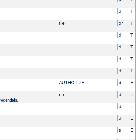
d
T
file
dh
T
d
T
d
T
d
T
dh
T
AUTHORIZE_
dh
E
on
dh
E
redentials.
dh
E
dh
E
s
E