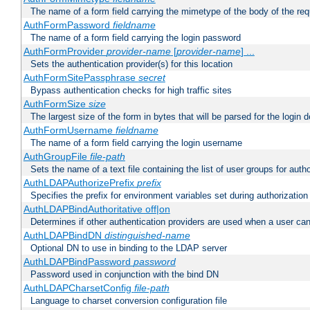
The name of a form field carrying the mimetype of the body of the req
AuthFormPassword
fieldname
The name of a form field carrying the login password
AuthFormProvider
provider-name
[
provider-name
] ...
Sets the authentication provider(s) for this location
AuthFormSitePassphrase
secret
Bypass authentication checks for high traffic sites
AuthFormSize
size
The largest size of the form in bytes that will be parsed for the login d
AuthFormUsername
fieldname
The name of a form field carrying the login username
AuthGroupFile
file-path
Sets the name of a text file containing the list of user groups for autho
AuthLDAPAuthorizePrefix
prefix
Specifies the prefix for environment variables set during authorization
AuthLDAPBindAuthoritative off|on
Determines if other authentication providers are used when a user can
AuthLDAPBindDN
distinguished-name
Optional DN to use in binding to the LDAP server
AuthLDAPBindPassword
password
Password used in conjunction with the bind DN
AuthLDAPCharsetConfig
file-path
Language to charset conversion configuration file