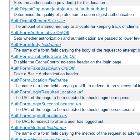
Sets the authentication provider(s) for this location
AuthDigestQop none|auth|auth-int [auth|auth-int]
Determines the quality-of-protection to use in digest authentication
AuthDigestShmemSize
size
The amount of shared memory to allocate for keeping track of clients
AuthFormAuthoritative On|Off
Sets whether authorization and authentication are passed to lower le
AuthFormBody
fieldname
The name of a form field carrying the body of the request to attempt 
AuthFormDisableNoStore
On|Off
Disable the CacheControl no-store header on the login page
AuthFormFakeBasicAuth
On|Off
Fake a Basic Authentication header
AuthFormLocation
fieldname
The name of a form field carrying a URL to redirect to on successful l
AuthFormLoginRequiredLocation
url
The URL of the page to be redirected to should login be required
AuthFormLoginSuccessLocation
url
The URL of the page to be redirected to should login be successful
AuthFormLogoutLocation
uri
The URL to redirect to after a user has logged out
AuthFormMethod
fieldname
The name of a form field carrying the method of the request to attemp
AuthFormMimetype
fieldname