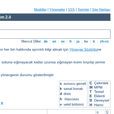
Modüller
|
Yönergeler
|
SSS
|
Terimler
|
Site Haritası
m 2.4
Mevcut Diller:
de
|
en
|
es
|
fr
|
ja
|
ko
|
tr
|
zh-cn
her biri hakkında ayrıntılı bilgi almak için
Yönerge Sözlüğü
ne
eğer sütuna sığmayacak kadar uzunsa sığmayan kısmı kırpılıp yerine
 yönergenin durumu gösterilmiştir.
Ç
Çekirdek
s
sunucu geneli
M
MPM
k
sanal konak
T
Temel
d
dizin
E
Eklenti
h
.htaccess
D
Deneysel
X
v
vekil bölümü
H
Harici
s
Ç