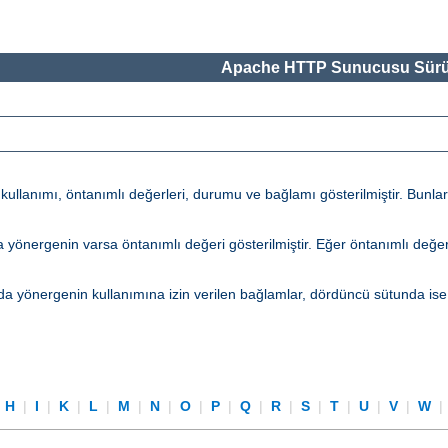
Apache HTTP Sunucusu Sürü
lanımı, öntanımlı değerleri, durumu ve bağlamı gösterilmiştir. Bunların 
tunda yönergenin varsa öntanımlı değeri gösterilmiştir. Eğer öntanımlı d
a yönergenin kullanımına izin verilen bağlamlar, dördüncü sütunda ise
|
H
|
I
|
K
|
L
|
M
|
N
|
O
|
P
|
Q
|
R
|
S
|
T
|
U
|
V
|
W
|