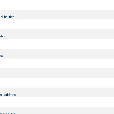
i belirler.
ilir.
on
ail address