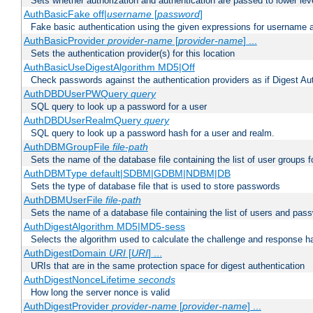
Sets whether authorization and authentication are passed to lower le
AuthBasicFake off|
username
[
password
]
Fake basic authentication using the given expressions for username
AuthBasicProvider
provider-name
[
provider-name
] ...
Sets the authentication provider(s) for this location
AuthBasicUseDigestAlgorithm MD5|Off
Check passwords against the authentication providers as if Digest Aut
AuthDBDUserPWQuery
query
SQL query to look up a password for a user
AuthDBDUserRealmQuery
query
SQL query to look up a password hash for a user and realm.
AuthDBMGroupFile
file-path
Sets the name of the database file containing the list of user groups f
AuthDBMType default|SDBM|GDBM|NDBM|DB
Sets the type of database file that is used to store passwords
AuthDBMUserFile
file-path
Sets the name of a database file containing the list of users and pass
AuthDigestAlgorithm MD5|MD5-sess
Selects the algorithm used to calculate the challenge and response ha
AuthDigestDomain
URI
[
URI
] ...
URIs that are in the same protection space for digest authentication
AuthDigestNonceLifetime
seconds
How long the server nonce is valid
AuthDigestProvider
provider-name
[
provider-name
] ...