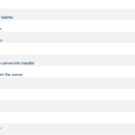
.
elirler.
r.
ts
 server-info handler
om the server
..