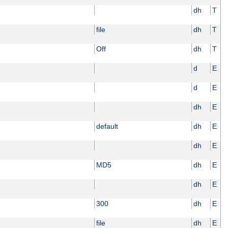
dh
T
file
dh
T
Off
dh
T
d
E
d
E
dh
E
default
dh
E
dh
E
MD5
dh
E
dh
E
300
dh
E
file
dh
E