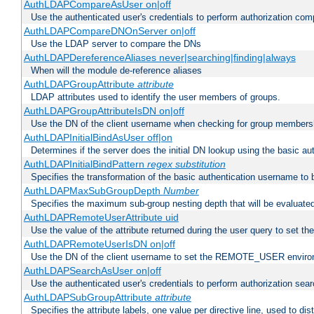
AuthLDAPCompareAsUser on|off
Use the authenticated user's credentials to perform authorization co
AuthLDAPCompareDNOnServer on|off
Use the LDAP server to compare the DNs
AuthLDAPDereferenceAliases never|searching|finding|always
When will the module de-reference aliases
AuthLDAPGroupAttribute
attribute
LDAP attributes used to identify the user members of groups.
AuthLDAPGroupAttributeIsDN on|off
Use the DN of the client username when checking for group members
AuthLDAPInitialBindAsUser off|on
Determines if the server does the initial DN lookup using the basic a
AuthLDAPInitialBindPattern
regex
substitution
Specifies the transformation of the basic authentication username to
AuthLDAPMaxSubGroupDepth
Number
Specifies the maximum sub-group nesting depth that will be evaluated
AuthLDAPRemoteUserAttribute uid
Use the value of the attribute returned during the user query to se
AuthLDAPRemoteUserIsDN on|off
Use the DN of the client username to set the REMOTE_USER environ
AuthLDAPSearchAsUser on|off
Use the authenticated user's credentials to perform authorization sea
AuthLDAPSubGroupAttribute
attribute
Specifies the attribute labels, one value per directive line, used to d