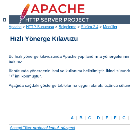
Apache
>
HTTP Sunucusu
>
Belgeleme
>
Sürüm 2.4
>
Modüller
Hızlı Yönerge Kılavuzu
Bu hızlı yönerge kılavuzunda Apache yapılandırma yönergelerinin kul
bakınız.
İlk sütunda yönergenin ismi ve kullanımı belirtilmiştir. İkinci sü
“+” imi konmuştur.
Aşağıda sağdaki gösterge tablolarına uygun olarak, üçüncü sütund
A
|
B
|
C
|
D
|
E
|
F
|
G
AcceptFilter
protocol
kabul_süzgeci