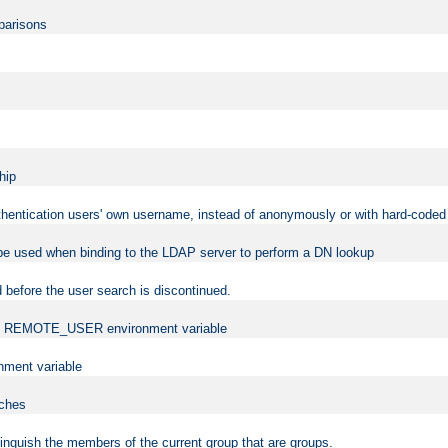
mparisons
hip
uthentication users' own username, instead of anonymously or with hard-coded 
 be used when binding to the LDAP server to perform a DN lookup
 before the user search is discontinued.
t the REMOTE_USER environment variable
ment variable
rches
istinguish the members of the current group that are groups.